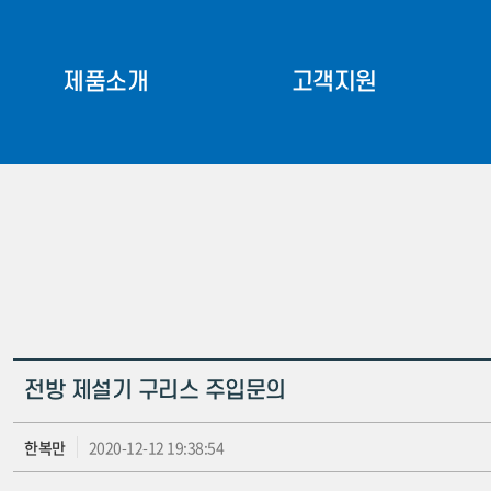
제품소개
고객지원
Identity
트로우더
베일집게
생산공정·조직도
베일커터
찾아오시는 길
퇴비살포기
관련 사이트
프론트삼점링크
판매 및 AS센터
문의게시판
기타
전방 제설기 구리스 주입문의
한복만
2020-12-12 19:38:54