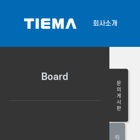
회사소개
회사소개
Corporate 
프론
Board
문
의
게
시
판
티