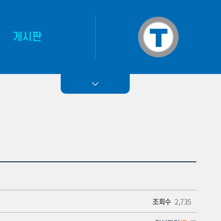
게시판
작업기
티에마 소식
조회수
2,735