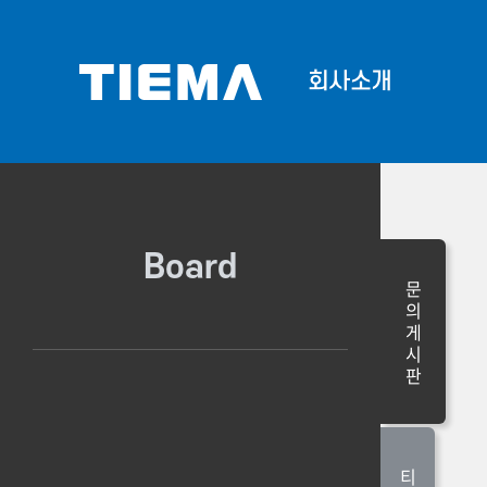
회사소개
회사소개
Corporate Id
프론트로
Board
문
의
게
시
판
티