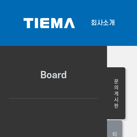
회사소개
회사소개
Corporate 
프론
Board
문
의
게
시
판
티