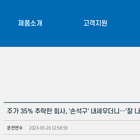
제품소개
고객지원
Identity
트로우더
베일집게
생산공정·조직도
베일커터
찾아오시는 길
퇴비살포기
관련 사이트
프론트삼점링크
판매 및 AS센터
문의게시판
기타
주가 35% 추락한 회사, '손석구' 내세우더니…'잘 
운전연수
2023-05-20 12:58:59