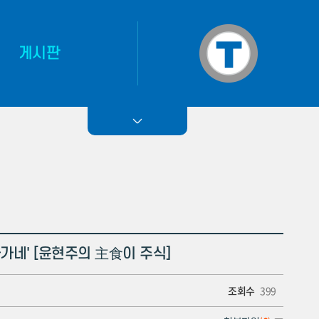
게시판
작업기
티에마 소식
나가네' [윤현주의 主食이 주식]
조회수
399