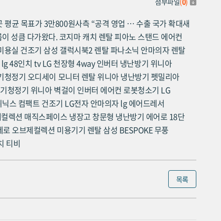
첨부파일
(
0
)
 평균 목표가 3만800원사측 “공격 영업 … 수출 국가 확대새
름이 성큼 다가왔다.
코지마 캐치 렌탈
피아노
스탠드 에어컨
미용실 건조기
삼성 갤럭시북2 렌탈
파나소닉 안마의자 렌탈
lg 48인치 tv
LG 천장형 4way 인버터 냉난방기
위니아
기청정기
오디세이 모니터 렌탈
위니아 냉난방기
펫밀리아
공기청정기
위니아 벽걸이 인버터 에어컨
로봇청소기
LG
위닉스 컴팩트 건조기
LG전자 안마의자
lg 에어드레서
제컬렉션 매직스페이스 냉장고
창문형 냉난방기
에어로 18단
제로 오브제컬렉션
미용기기 렌탈
삼성 BESPOKE 무풍
치 티비
목록