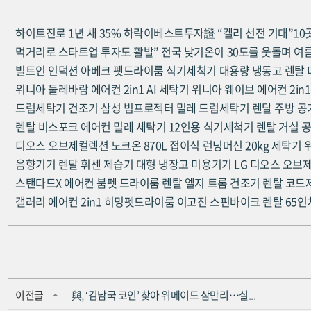
하이트진로 1년 새 35% 하락이베스트투자證 “켈리 선전 기대”10곳
먹거리로 스타트업 투자도 활발” 전국 낮기온이 30도를 웃돌며 여
빌트인 인덕션
아베크 펫드라이룸
식기세척기
대용량 냉동고 렌탈
위니아 둘레바람 에어컨 2in1
AI 세탁기
위니아 웨이브 에어컨 2in1
드럼세탁기
건조기
삼성 빔프로젝터
밀레 드럼세탁기 렌탈
주방 공
렌탈
비스포크 에어컨
밀레 세탁기
12인용 식기세척기 렌탈
거실 
디오스 오브제컬렉션 노크온 870L
접이식 런닝머신
20kg 세탁기
음향기기 렌탈
휘센 제습기
대형 냉장고
미용기기
LG 디오스 오브
스탠다드X 에어컨
붐펫 드라이룸 렌탈
엘지 트롬 건조기 렌탈
코드
갤러리 에어컨 2in1
히밍펫드라이룸
이고진 스핀바이크 렌탈
65인
이전글
與, ‘김남국 코인’ 찾아 위메이드 삼만리…실...